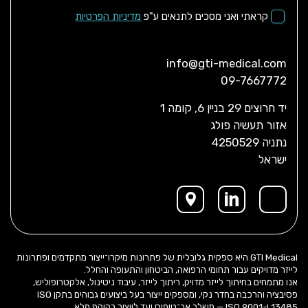
קראתי ואני מסכים לתנאים ע"פ
מדיניות הפרטיות
info@gti-medical.com
09-7667772
יד חרוצים 29 בניין 6, קומה 1
אזור תעשיה פולג
נתניה 4250529
ישראל
GTI Medical היא ספקית גלובלית של פתרונות מיקרו־ייצור מתקדמים ופתרונות
לייזר מדויקים עבור תחומי הרפואה, הביטחון והתעופה והחלל.
אנו מתמחים בחיתוך לייזר מדויק, ריתוך לייזר, עיבוד ניטינול, אלקטרופוליש,
פסיבציה והרכבה בחדר נקי, ומספקים ייצור בעל ביצועים גבוהים בתקן ISO
13485 ו-ISO 9001 — משלב אב־טיפוס ועד לייצור בהיקף מלא.